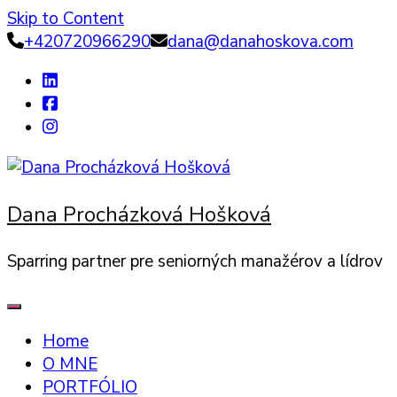
Skip to Content
+420720966290
dana@danahoskova.com
Dana Procházková Hošková
Sparring partner pre seniorných manažérov a lídrov
Home
O MNE
PORTFÓLIO