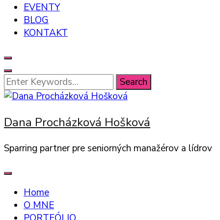
EVENTY
BLOG
KONTAKT
Looking
for
Something?
Dana Procházková Hošková
Sparring partner pre seniorných manažérov a lídrov
Home
O MNE
PORTFÓLIO