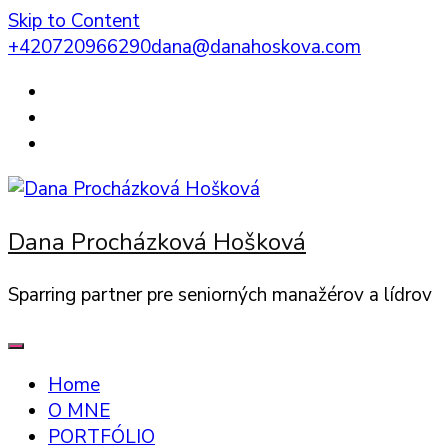
Skip to Content
+420720966290
dana@danahoskova.com
Dana Procházková Hošková
Sparring partner pre seniorných manažérov a lídrov
Home
O MNE
PORTFÓLIO