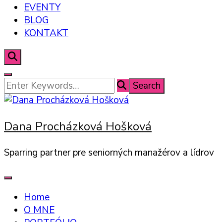
EVENTY
BLOG
KONTAKT
Looking
for
Something?
Dana Procházková Hošková
Sparring partner pre seniorných manažérov a lídrov
Home
O MNE