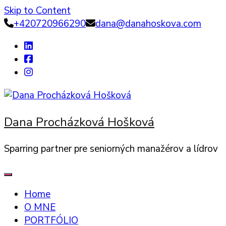
Skip to Content
+420720966290
dana@danahoskova.com
Dana Procházková Hošková
Sparring partner pre seniorných manažérov a lídrov
Home
O MNE
PORTFÓLIO