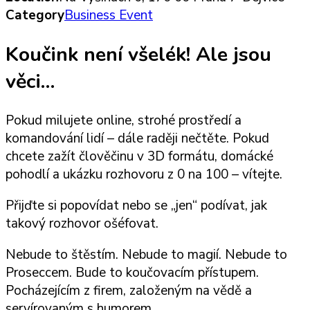
Category
Business Event
Koučink není všelék! Ale jsou
věci…
Pokud milujete online, strohé prostředí a
komandování lidí – dále raději nečtěte. Pokud
chcete zažít člověčinu v 3D formátu, domácké
pohodlí a ukázku rozhovoru z 0 na 100 – vítejte.
Přijďte si popovídat nebo se „jen“ podívat, jak
takový rozhovor ošéfovat.
Nebude to štěstím. Nebude to magií. Nebude to
Proseccem. Bude to koučovacím přístupem.
Pocházejícím z firem, založeným na vědě a
servírovaným s humorem.